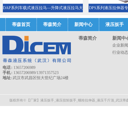
DAP系列车载式液压拉马—升降式液压拉马大
DPS系列液压拉伸器
吨位液压拉马厂家生产
用泵站液压
蒂森首页
蒂森简介
新闻中心
液压扳手
蒂森简介
新闻中
企业新
行业动
电话 :
13657206989
手机 :
13657206989/13971357523
地址:
武汉市武昌区恒大世纪广场24楼
版权所有 © 【厂家】液压扳手_液压扭矩扳手_螺栓拉伸器_液压千斤顶_武汉蒂森液压 All 