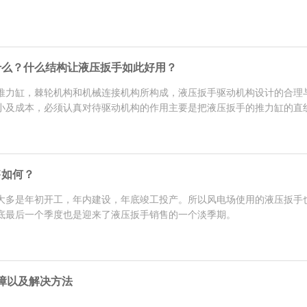
什么？什么结构让液压扳手如此好用？
推力缸，棘轮机构和机械连接机构所构成，液压扳手驱动机构设计的合理
及成本，必须认真对待驱动机构的作用主要是把液压扳手的推力缸的直线.
售如何？
大多是年初开工，年内建设，年底竣工投产。所以风电场使用的液压扳手
底最后一个季度也是迎来了液压扳手销售的一个淡季期。
障以及解决方法