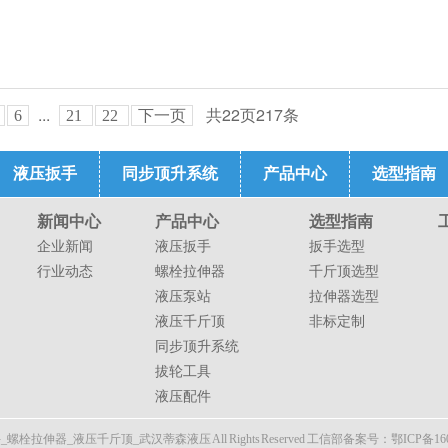
...
共
22
页
217
条
6
21
22
下一页
液压扳手
同步顶升系统
产品中心
选型指南
新闻中心
产品中心
选型指南
企业新闻
液压扳手
扳手选型
行业动态
螺栓拉伸器
千斤顶选型
液压泵站
拉伸器选型
液压千斤顶
非标定制
同步顶升系统
拔轮工具
液压配件
伸器_液压千斤顶_武汉蒂森液压 All Rights Reserved
工信部备案号：鄂ICP备1602