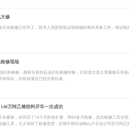
化大修
连石化检修已经开工，技术人员提前抵达现场做好相关准备工作，保证检
化检修现场
西北地区的检修，拥有丰富的石油石化检修经验，日前首次进入安徽做石化
手和泵站，目前该项目已经完美结束。
140万吨乙烯投料开车一次成功
正在爆发，在经历了14个月的改扩建，和50多天检修，此次检修工具全
修工具，大大加快了检修进度，近期中国石油独山子石化公司百万吨乙烯.