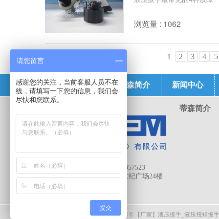
浏览量 : 1062
1
2
3
4
5
请您留言
感谢您的关注，当前客服人员不在
蒂森首页
蒂森简介
新闻中心
线，请填写一下您的信息，我们会
尽快和您联系。
蒂森简介
电话 :
13657206989
手机 :
13657206989/13971357523
地址:
武汉市武昌区恒大世纪广场24楼
提交
版权所有 © 【厂家】液压扳手_液压扭矩扳手_螺栓拉