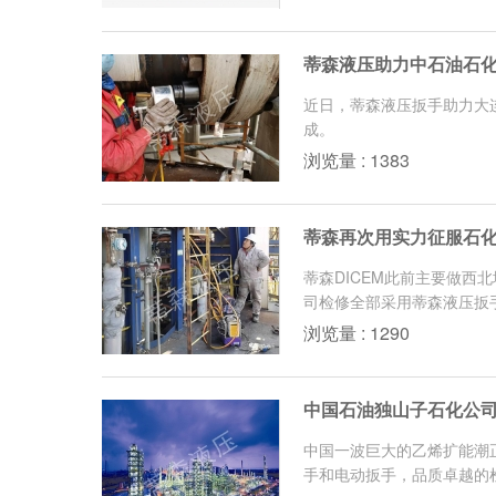
蒂森液压助力中石油石
近日，蒂森液压扳手助力大
成。
浏览量 : 1383
蒂森再次用实力征服石
蒂森DICEM此前主要做
司检修全部采用蒂森液压扳
浏览量 : 1290
中国石油独山子石化公司
中国一波巨大的乙烯扩能潮
手和电动扳手，品质卓越的检