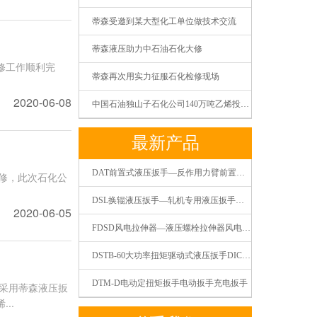
蒂森受邀到某大型化工单位做技术交流
蒂森液压助力中石油石化大修
修工作顺利完
蒂森再次用实力征服石化检修现场
2020-06-08
中国石油独山子石化公司140万吨乙烯投料开车一次成功
最新产品
DAT前置式液压扳手—反作用力臂前置式液压扭矩扳手液压扭力扳手
检修，此次石化公
DSL换辊液压扳手—轧机专用液压扳手液压扭矩扳手液压扭力扳手
2020-06-05
FDSD风电拉伸器—液压螺栓拉伸器风电螺栓拉伸器张拉器
DSTB-60大功率扭矩驱动式液压扳手DICEM蒂森液压
DTM-D电动定扭矩扳手电动扳手充电扳手
部采用蒂森液压扳
..