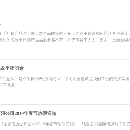
量
压千斤顶产品时，由于对产品的接触不多，往往不知道如何辨认各种液压
到的液压千斤顶产品品质参差不齐，不仅浪费了人力、财力，更会延误检.
兰盘平衡闭合
常注意法兰是否平衡闭合,所谓的法兰平衡闭合也就是我们常说的链接紧密
到不泄漏。
限公司2019年春节放假通知
据《国务院办公厅公布2019年春节放假安排》，结合公司实际情况与工作