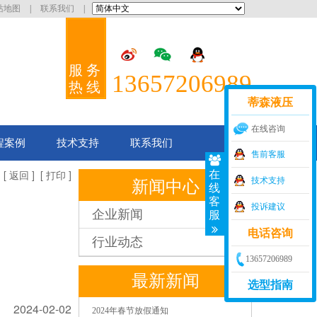
站地图
|
联系我们
|
服务
13657206989
热线
蒂森液压
在线咨询
程案例
技术支持
联系我们
售前客服
[
] [
]
在
返回
打印
新闻中心
技术支持
线
客
投诉建议
企业新闻
服
电话咨询
行业动态
13657206989
最新新闻
选型指南
2024-02-02
2024年春节放假通知