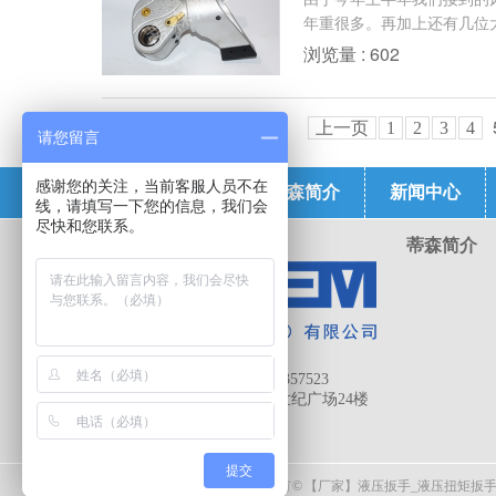
年重很多。再加上还有几位大
浏览量 : 602
上一页
1
2
3
4
请您留言
感谢您的关注，当前客服人员不在
蒂森首页
蒂森简介
新闻中心
线，请填写一下您的信息，我们会
尽快和您联系。
蒂森简介
电话 :
13657206989
手机 :
13657206989/13971357523
地址:
武汉市武昌区恒大世纪广场24楼
提交
版权所有 © 【厂家】液压扳手_液压扭矩扳手_螺栓拉