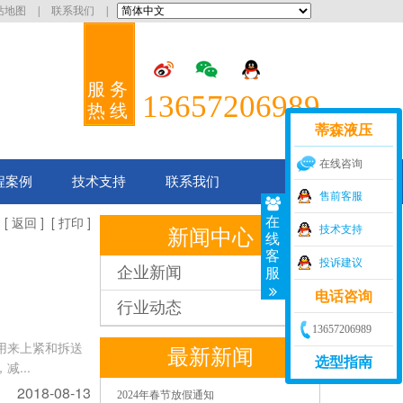
站地图
|
联系我们
|
服务
13657206989
热线
蒂森液压
在线咨询
程案例
技术支持
联系我们
售前客服
[
] [
]
在
返回
打印
新闻中心
技术支持
线
客
投诉建议
企业新闻
服
电话咨询
行业动态
13657206989
用来上紧和拆送
最新新闻
选型指南
...
2018-08-13
2024年春节放假通知