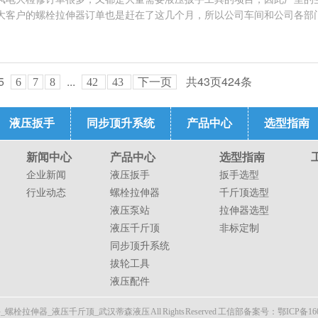
客户的螺栓拉伸器订单也是赶在了这几个月，所以公司车间和公司各部门.
5
...
共
43
页
424
条
6
7
8
42
43
下一页
液压扳手
同步顶升系统
产品中心
选型指南
新闻中心
产品中心
选型指南
企业新闻
液压扳手
扳手选型
行业动态
螺栓拉伸器
千斤顶选型
液压泵站
拉伸器选型
液压千斤顶
非标定制
同步顶升系统
拔轮工具
液压配件
伸器_液压千斤顶_武汉蒂森液压 All Rights Reserved
工信部备案号：鄂ICP备1602