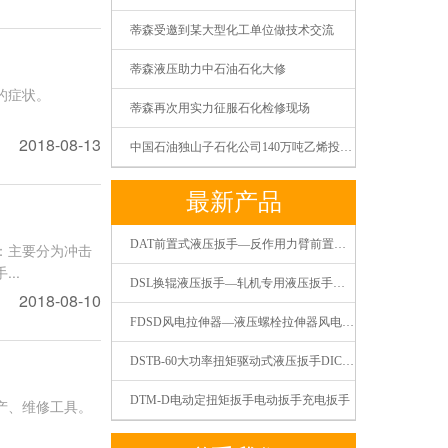
蒂森受邀到某大型化工单位做技术交流
蒂森液压助力中石油石化大修
的症状。
蒂森再次用实力征服石化检修现场
2018-08-13
中国石油独山子石化公司140万吨乙烯投料开车一次成功
最新产品
DAT前置式液压扳手—反作用力臂前置式液压扭矩扳手液压扭力扳手
：主要分为冲击
..
DSL换辊液压扳手—轧机专用液压扳手液压扭矩扳手液压扭力扳手
2018-08-10
FDSD风电拉伸器—液压螺栓拉伸器风电螺栓拉伸器张拉器
DSTB-60大功率扭矩驱动式液压扳手DICEM蒂森液压
DTM-D电动定扭矩扳手电动扳手充电扳手
产、维修工具。