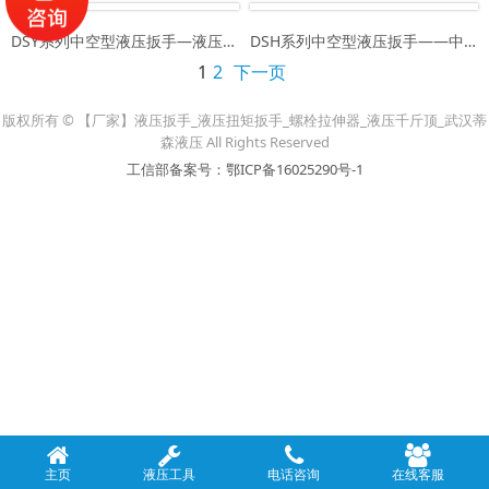
DSY系列中空型液压扳手—液压力矩扳手中空扳手中空式扳手
DSH系列中空型液压扳手——中空液压扳手中空式扳手可定制
1
2
下一页
版权所有 © 【厂家】液压扳手_液压扭矩扳手_螺栓拉伸器_液压千斤顶_武汉蒂
森液压 All Rights Reserved
工信部备案号：鄂ICP备16025290号-1
主页
液压工具
电话咨询
在线客服