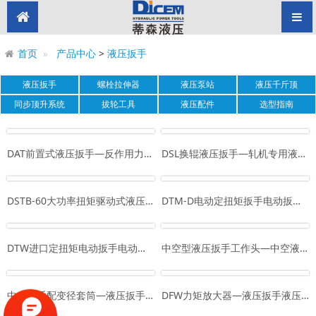
首页
产品中心
>
液压扳手
液压扳手
螺栓拉伸器
液压泵站
液压千斤顶
同步顶升系统
拔轮工具
液压配件
选型指南
DAT前置式液压扳手—反作用力臂前置式液压扭矩扳手液压扭力扳手
DSL换辊液压扳手—轧机专用液压扳手液压扭矩扳手液压扭力扳手
DSTB-60大功率扭矩驱动式液压扳手DICEM蒂森液压
DTM-D电动定扭矩扳手电动扳手充电扳手
DTW进口定扭矩电动扳手电动扭矩扳手厂家直销
中空型液压扳手工作头—中空液压扳手中空式液压扳手液压扭矩扳手
中空型适配变径套筒—液压扳手套筒风炮套筒重型套筒可定制
DFW力矩放大器—液压扳手液压扭矩扳手生产厂家制造商定制生产