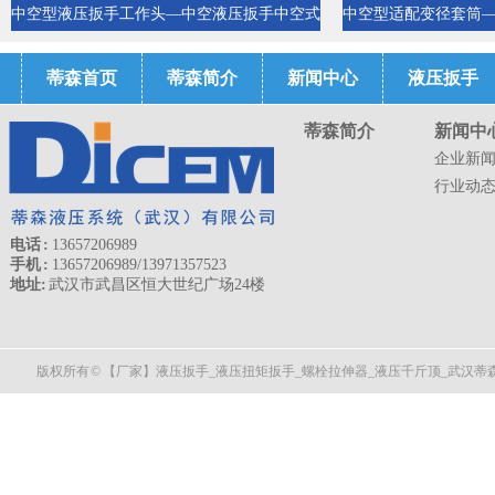
中空型液压扳手工作头—中空液压扳手中空式
中空型适配变径套筒
液压扳手液压扭矩扳手
重型套
蒂森首页
蒂森简介
新闻中心
液压扳手
蒂森简介
新闻中
企业新
行业动
电话 :
13657206989
手机 :
13657206989/13971357523
地址:
武汉市武昌区恒大世纪广场24楼
版权所有 © 【厂家】液压扳手_液压扭矩扳手_螺栓拉伸器_液压千斤顶_武汉蒂森液压 All 