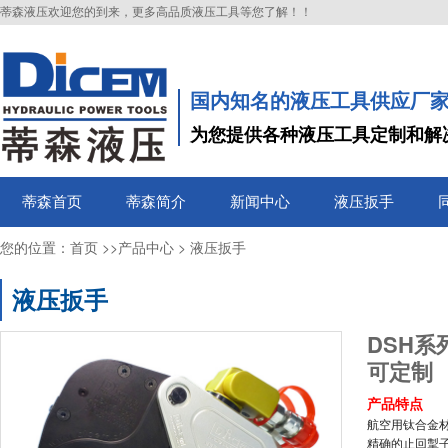
蒂森液压欢迎您的到来，更多高品质液压工具等您了解！！
国内知名的液压工具供应厂
为您提供各种液压工具定制和解
蒂森首页
蒂森简介
新闻中心
液压扳手
您的位置：
>>
>
首页
产品中心
液压扳手
液压扳手
DSH
可定制
产品特点
航空用钛合金
精确的止回掣