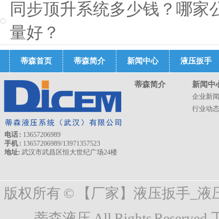
同步顶升系统多少钱？哪家
量好？
蒂森首页
蒂森简介
新闻中心
液压扳手
蒂森简介
新闻中
企业新
行业动
电话 :
13657206989
手机 :
13657206989/13971357523
地址:
武汉市武昌区恒大世纪广场24楼
版权所有 © 【厂家】液压扳手_
蒂森液压 All Rights Reserved